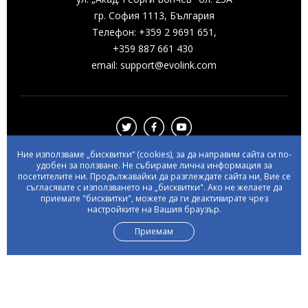
гр. София 1113, България
Телефон: +359 2 9691 651,
+359 887 661 430
email:
support@evolink.com
Ние използваме „бисквитки“ (cookies), за да направим сайта си по-
удобен за ползване. Не събираме лична информация за
посетителите ни. Продължавайки да разглеждате сайта ни, Вие се
©2026 Всички права запазени
съгласявате с използването на „бисквитки". Ако не желаете да
приемате "бисквитки", можете да ги деактивирате чрез
настройките на Вашия браузър.
Уеб Дизайн:
eDesign
Приемам