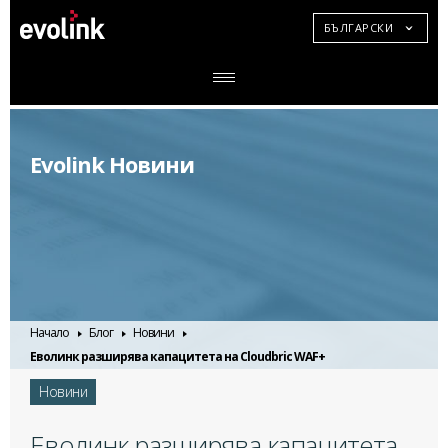
БЪЛГАРСКИ
Evolink Новини
Начало
Блог
Новини
Еволинк разширява капацитета на Cloudbric WAF+
Новини
Еволинк разширява капацитета