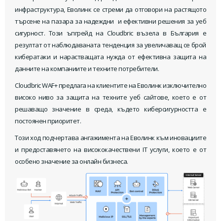
инфраструктура, Еволинк се стреми да отговори на растящото
търсене на пазара за надeждни и ефективни решения за уеб
сигурност. Този ъпгрейд на Cloudbric възела в България е
резултат от наблюдаваната тенденция за увеличаващ се брой
кибератаки и нарастващата нужда от ефективна защита на
данните на компаниите и техните потребители.
Cloudbric WAF+ предлага на клиентите на Еволинк изключително
високо ниво за защита на техните уеб сайтове, което е от
решаващо значение в среда, където киберсигурността е
постоянен приоритет.
Този ход подчертава ангажимента на Еволинк към иновациите
и предоставянето на висококачествени IT услуги, което е от
особено значение за онлайн бизнеса.