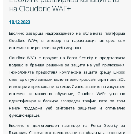
на Cloudbric WAF+
18.12.2023
Еволинк завърши надграждането на облачната платформа
Cloudbric WAF+, в отговор на нарастващия интерес към
интелигентни решения за уеб сигурност.
Cloudbric WAF+ е продукт на Penta Security и представлява
водещо в бранша решение за защита на уеб приложения.
Технологията предоставя комплексна защита срещу широк
спектър от уеб заплахи, включително крос-сайт скриптове, SQL
инжекции и прихващане на сесии. С използването на изкуствен
интелект и машинно обучение, Cloudbric WAF+ успешно
идентифицира и блокира зловреден трафик, като по този
начин поддържа уеб сайтовете защитени и оптимално
функциониращи.
Еволинк е дългогодишен партньор на Penta Security за
България. С текущото надграждане на облачната секюрити