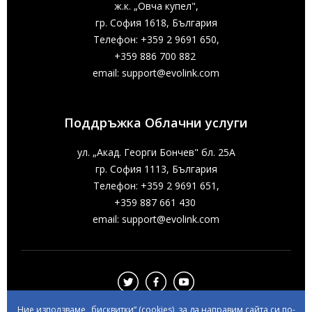
ж.к. „Овча купел",
гр. София 1618, България
Телефон: +359 2 9691 650,
+359 886 700 882
email:
support@evolink.com
Поддръжка Облачни услуги
ул. „Акад. Георги Бончев" бл. 25А
гр. София 1113, България
Телефон: +359 2 9691 651,
+359 887 661 430
email:
support@evolink.com
Ние използваме „бисквитки“ (cookies), за да направим сайта си по-